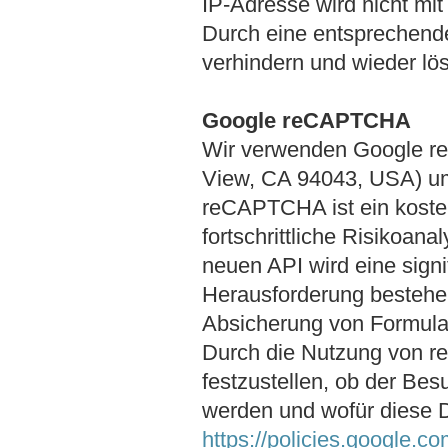
IP-Adresse wird nicht m
Durch eine entsprechende
verhindern und wieder lö
Google reCAPTCHA
Wir verwenden Google r
View, CA 94043, USA) u
reCAPTCHA ist ein kosten
fortschrittliche Risikoa
neuen API wird eine sign
Herausforderung bestehe
Absicherung von Formula
Durch die Nutzung von r
festzustellen, ob der Be
werden und wofür diese 
https://policies.google.