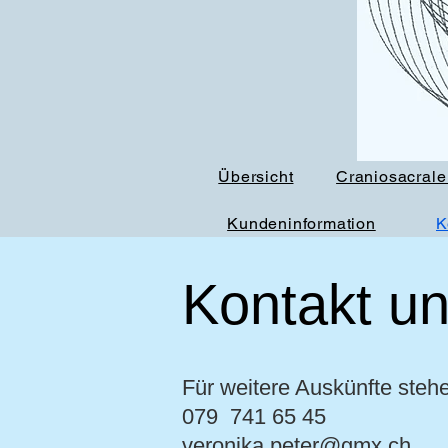
Übersicht
Craniosacrale
Kundeninformation
K
Kontakt u
Für weitere Auskünfte steh
079 741 65 45
veronika.peter@gmx.ch